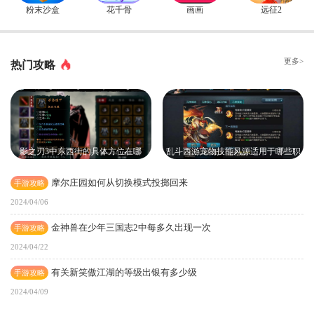
粉末沙盒
花千骨
画画
远征2
更多>
热门攻略
影之刃3中东西街的具体方位在哪
乱斗西游宠物技能风源适用于哪些职
业
摩尔庄园如何从切换模式投掷回来
手游攻略
2024/04/06
金神兽在少年三国志2中每多久出现一次
手游攻略
2024/04/22
有关新笑傲江湖的等级出银有多少级
手游攻略
2024/04/09