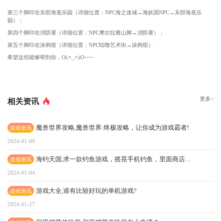
第三个脚印在东部海底乐园（详细位置：NPC海之迷城→海妖国NPC→东部海底乐
园）；
第四个脚印在消防署（详细位置：NPC摩尔拉雅山脚→消防署）；
第五个脚印在涂鸦馆（详细位置：NPC咕噜艺术街→涂鸦馆）.
希望这些能够帮到你，O(∩_∩)O~~~
更多>
相关资讯
魔兽世界攻略,魔兽世界:终极攻略，让你成为游戏霸者!
游戏资讯
2024-01-09
海钓天国,求一款钓鱼游戏，摇晃手机钓鱼，里面商店里鱼竿还有不同千克级别的。
游戏资讯
2024-01-04
游戏大全,谁有比较好玩的单机游戏?
游戏资讯
2024-01-27