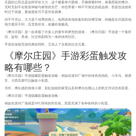
庄园的公民总是这样评价大力，这个戴着单片眼镜，手腕绑着时钟，身着西装的摩尔，
无时无刻不在散发神秘与睿智的光芒，却也带着一种不可靠近的疏远感，菩提也说他有
时过于高傲，要做朋友可不是件容易事。
但不可否认，大力是个优秀的商人，他周游各地收集到的珍稀宝物，的确是在庄园其他
地方都买不到，且货真价实，收藏价值极高。
《摩尔庄园》是一款承载了许多人的童年和梦想的游戏，《摩尔庄园》手游是一个集怀
旧、益智、养成、社交和剧情为一体的休闲社区。
手游在保留页游经典的同时，又加入了全新的社交元素。
《摩尔庄园》手游彩蛋触发攻
略有哪些？
《摩尔庄园》手游隐藏彩蛋触发攻略：例如在派对广场中的绿色泡泡机、小木马、摇摇
车、大西瓜都可以触发小彩蛋。
另外，弗礼德的游戏小屋、彩虹姐姐的家里以及和摩尔拉雅山上的凯文对话也有彩蛋。
《摩尔庄园》手游隐藏彩蛋触发攻略：
例如在派对广场就是NPC琦琦的所在地，里面充满了各种各样的小彩蛋。