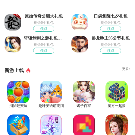
原始传奇公测大礼包
口袋觉醒七夕礼包
剩余0个礼包
剩余0个礼包
领取
领取
轩辕剑剑之源礼包领取
卧龙吟主95公节礼包
剩余0个礼包
剩余0个礼包
领取
领取
更多>
新游上线
消除吧安迪
趣味英语萌宠团
诸子百家
魔方一起浪