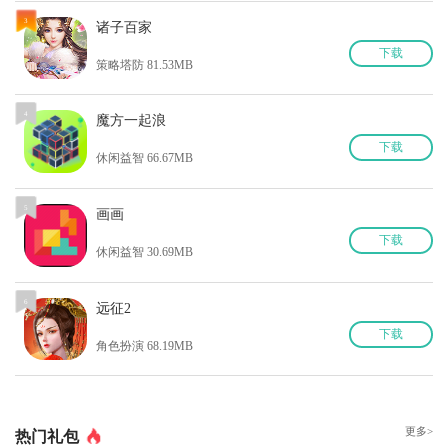
3
诸子百家
下
载
策略塔防 81.53MB
4
魔方一起浪
下
载
休闲益智 66.67MB
5
画画
下
载
休闲益智 30.69MB
6
远征2
下
载
角色扮演 68.19MB
更多>
热门礼包