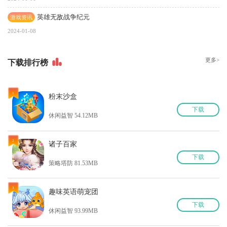
英雄无敌战争纪元
游戏资讯
2024-01-08
更多>
下
载排行榜
1
粉末沙盒
下
载
休闲益智 54.12MB
2
诸子百家
下
载
策略塔防 81.53MB
3
趣味英语萌宠团
下
载
休闲益智 93.99MB