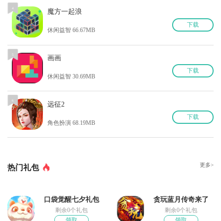
4
魔方一起浪
下
载
休闲益智 66.67MB
5
画画
下
载
休闲益智 30.69MB
6
远征2
下
载
角色扮演 68.19MB
更多>
热门礼包
口袋觉醒七夕礼包
贪玩蓝月传奇来了
剩余0个礼包
剩余0个礼包
领取
领取