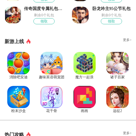
传奇国度专属礼包领取
卧龙吟主95公节礼包
剩余0个礼包
剩余0个礼包
领取
领取
更多>
新游上线
消除吧安迪
趣味英语萌宠团
魔方一起浪
诸子百家
粉末沙盒
花千骨
画画
远征2
更多>
热门攻略