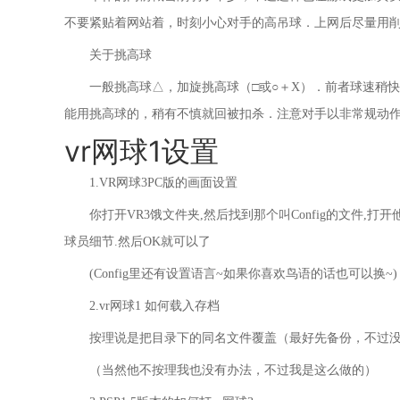
不要紧贴着网站着，时刻小心对手的高吊球．上网后尽量用
关于挑高球
一般挑高球△，加旋挑高球（□或○＋X）．前者球速稍
能用挑高球的，稍有不慎就回被扣杀．注意对手以非常规动
vr网球1设置
1.VR网球3PC版的画面设置
你打开VR3饿文件夹,然后找到那个叫Config的文件,打开他,
球员细节.然后OK就可以了
(Config里还有设置语言~如果你喜欢鸟语的话也可以换~)
2.vr网球1 如何载入存档
按理说是把目录下的同名文件覆盖（最好先备份，不过
（当然他不按理我也没有办法，不过我是这么做的）