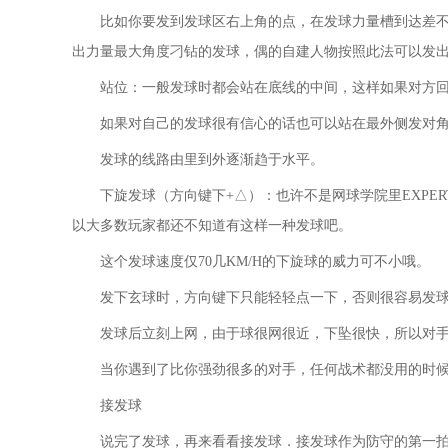
比如你要发到发球区右上角的点，在发球力量槽到达差不
出力量最大角度刁钻的发球，偶的自建人物按照此法可以发出20
站位：一般发球时都会站在底线的中间，这样如果对方
如果对自己的发球很有信心的话也可以站在最外侧发对
发球的线路由里到外逐渐趋于水平。
下旋发球（方向键下+△）：也许不是网球学院里EXPERT级的Win th
以大多数玩家都还不知道有这样一种发球吧。
这个发球速度仅70几KM/H的下旋球的威力可不小哦。
发下玄球时，方向键下只能轻轻点一下，否则很容易发
发球后立刻上网，由于球很网很近，下坠很快，所以对
当你遇到了比你强劲很多的对手，任何战术都没用的时
接发球
说完了发球，再来看看接发球．接发球作为防守的第一