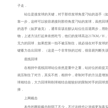
子走．
站位是接发球的关键，对于那些发球角度刁钻的选手（
靠一步，这样可以较容易接到那些角度刁钻的发球，虽然回
的选手（如罗迪克），通常应该在默认站位往后退两步，用削球回
物，上述方法打起来依然吃亏，他们的发球高达217KM／H
无力的回球．如果想第一拍不被压制住，就必须在对手发球
键蓄力击出回球．（这是一个非常快的过程，很容易判断失
底线回球
在相持中底线回球站位依然是重中之重，站好位的前提
就压制住了对方，其实不然．相持中，牵制对手的方法是增
球相结合，大力回球和削球相结合能较好的限制对手的回球
择．
上网截击
本作的网前截击削弱了不少，不过这样也让游戏更加真