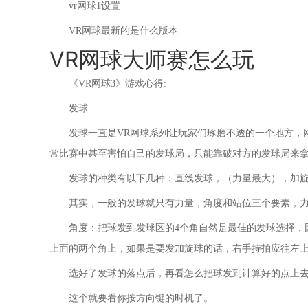
vr网球1设置
VR网球最新的是什么版本
VR网球大师赛怎么玩
《VR网球3》游戏心得:
发球
发球一直是VR网球系列让玩家们琢磨不透的一个地方，
常比赛中甚至害怕自己的发球局，只能靠破对方的发球局来
发球的种类有以下几种：直线发球，（力量最大），加
其实，一般的发球就只有力量，角度和站位三个要素，
角度：把球发到发球区的4个角自然是最佳的发球选择，
上面的两个角上，如果是要发加旋球的话，右手持拍应往左
选好了发球的落点后，再看怎么把球发到计算好的点上
这个就要看你按方向键的时机了。