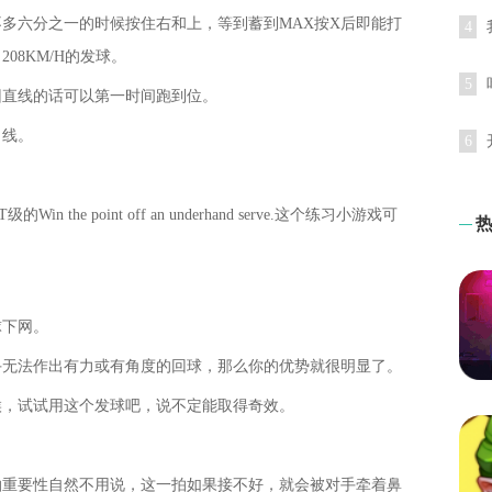
多六分之一的时候按住右和上，等到蓄到MAX按X后即能打
4
8KM/H的发球。
5
回直线的话可以第一时间跑到位。
角线。
6
e point off an underhand serve.这个练习小游戏可
球下网。
手无法作出有力或有角度的回球，那么你的优势就很明显了。
候，试试用这个发球吧，说不定能取得奇效。
拍重要性自然不用说，这一拍如果接不好，就会被对手牵着鼻