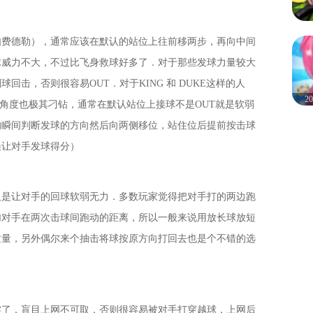
如费德勒），通常应该在默认的站位上往前移两步，再向中间
球威力不大，不过比飞身救球好多了．对于那些发球力量较大
击，否则很容易OUT．对于KING 和 DUKE这样的人
2
，角度也极其刁钻，通常在默认站位上接球不是OUT就是软弱
的瞬间判断发球的方向然后向两侧移位，站住位后提前按击球
误让对手发球得分）
又是让对手的回球软弱无力．多数玩家觉得把对手打的两边跑
加对手在两次击球间跑动的距离，所以一般来说用放长球放短
质量，另外偶尔来个抽击将球按原方向打回去也是个不错的选
实了．盲目上网不可取，否则很容易被对手打穿越球．上网后