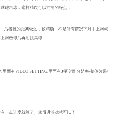
削球键击球，这样精度可以控制的好点．
快，后者挑的距离较远，较精确．不是所有情况下对手上网就
作上网击球后再用挑高球．
里面有VIDEO SETTING.里面有3项设置,分辨率/整体效果/
没有一点进度就算了）然后进游戏就可以了