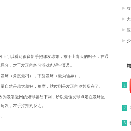
攻
大
应
少
网上可以看到很多新手抱怨发球难，难于上青天的帖子，在通
拿局分，对于发球的练习游戏也望尘莫及。
旋发球（角度最刁），下旋发球（最为诡异）。
1
力量自然是越大越好，角度，站位则是发球的奥妙所在了。
因为发靠近网的短球容易下网，所以最佳发球点定在发球区
上角发，左手持拍则反之。
2
去。
3