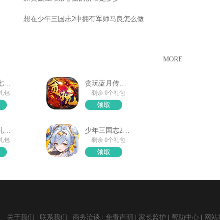
想在少年三国志2中拥有军师马良怎么做
MORE
口袋觉醒七夕礼包
贪玩蓝月传奇来了
个礼包
剩余 0个礼包
领取
一人之下礼包领取
少年三国志2礼包奖励
个礼包
剩余 0个礼包
领取
关于我们
联系我们
商务洽谈
免责声明
家长监护
帮助中心
网站