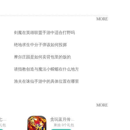
MORE
剑魔在英雄联盟手游中适合打野吗
绝地求生中分子弹该如何投掷
摩尔庄园是如何卖背包里的饭的
请指教创造与魔法小蝾螈在什么地方
渔夫在诛仙手游中的具体位置在哪里
MORE
口袋觉醒七夕礼包
贪玩蓝月传奇来了
个礼包
剩余 0个礼包