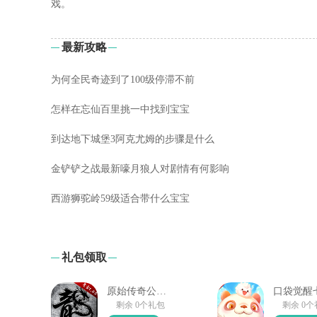
戏。
最新攻略
为何全民奇迹到了100级停滞不前
怎样在忘仙百里挑一中找到宝宝
到达地下城堡3阿克尤姆的步骤是什么
金铲铲之战最新嚎月狼人对剧情有何影响
西游狮驼岭59级适合带什么宝宝
礼包领取
原始传奇公测大礼包
剩余 0个礼包
剩余 0