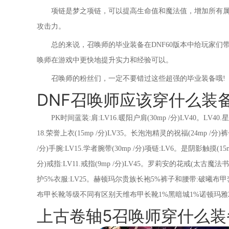
项链是梦之项链，可以提高生命值和魔法值，增加所有属
攻击力。
总的来说，召唤师的毕业装备在DNF60版本中给玩家
唤师在游戏中更快地提升实力和经验可以。
召唤师的粉丝们，一定不要错过这些超强的毕业装备哦!
DNF召唤师应该穿什么装
PK时间蓝装:肩:LV16.暖阳户肩(30mp /分)LV40。LV40.
18.荣誉上衣(15mp /分)LV35。长泡泡精灵的祝福(24mp /分)
/分)手腕:LV15.学者腕带(30mp /分)项链:LV6。是阴影触摸(15m
分)戒指:LV11.戒指(9mp /分)LV45。罗莉安的花戒(太古魔法
护5%衣服:LV25。赫顿玛尔贵族长袍5%裤子和腰带:破曦布甲
布甲长靴等级不同有区别天维布甲长靴1%黑暗城1%诺顿玛雅2%戒
上古卷轴5召唤师穿什么装