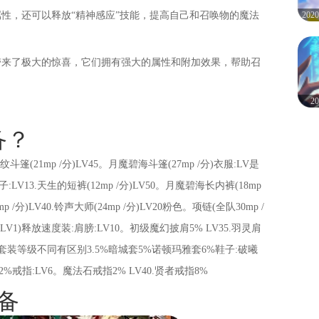
20
性，还可以释放“精神感应”技能，提高自己和召唤物的魔法
们带来了极大的惊喜，它们拥有强大的属性和附加效果，帮助召
2
备？
星纹斗篷(21mp /分)LV45。月魔碧海斗篷(27mp /分)衣服:LV是
裤子:LV13.天生的短裤(12mp /分)LV50。月魔碧海长内裤(18mp
p /分)LV40.铃声大师(24mp /分)LV20粉色。项链(全队30mp /
书LV1)释放速度装:肩膀:LV10。初级魔幻披肩5% LV35.羽灵肩
套装等级不同有区别3.5%暗城套5%诺顿玛雅套6%鞋子:破曦
指:LV6。魔法石戒指2% LV40.贤者戒指8%
备