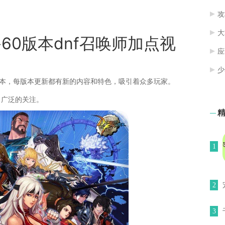
攻
大
备60版本dnf召唤师加点视
应
少
版本，每版本更新都有新的内容和特色，吸引着众多玩家。
了广泛的关注。
1
2
3