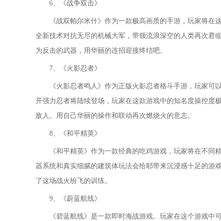
6、《战争双击》
《战双帕尔米什》作为一款极高画质的手游，玩家将在
全新技术对抗无尽的机械大军，带领流浪深空的人类再次君
为反击的武器，用华丽的连招迎接终结吧。
7、《火影忍者》
《火影忍者鸣人》作为正版火影忍者格斗手游，玩家可
开强力忍者将陆续登场，玩家在这款游戏中的知名度操控度极
敌人。用自己华丽的操作和联动再次燃烧火的意志。
8、《和平精英》
《和平精英》作为一款经典的吃鸡游戏，玩家将在不同
器系统和真实细腻的建筑体玩法会给耶带来沉浸感十足的游戏
了这场战火纷飞的训练。
9、《蔚蓝航线》
《碧蓝航线》是一款即时海战游戏。玩家在这个游戏中