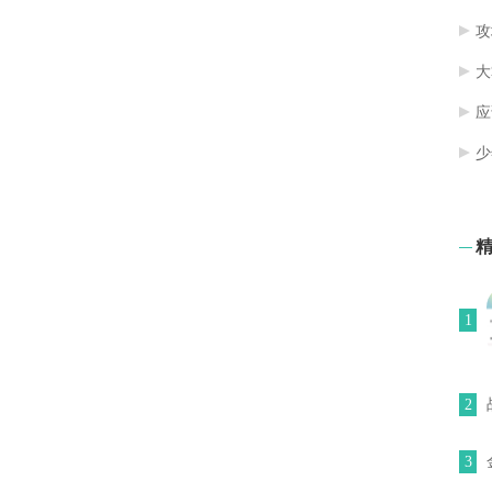
攻
大
应
少
1
2
3