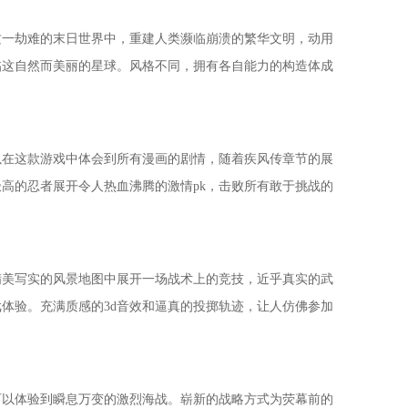
这一劫难的末日世界中，重建人类濒临崩溃的繁华文明，动用
临这自然而美丽的星球。风格不同，拥有各自能力的构造体成
以在这款游戏中体会到所有漫画的剧情，随着疾风传章节的展
高的忍者展开令人热血沸腾的激情pk，击败所有敢于挑战的
精美写实的风景地图中展开一场战术上的竞技，近乎真实的武
体验。充满质感的3d音效和逼真的投掷轨迹，让人仿佛参加
可以体验到瞬息万变的激烈海战。崭新的战略方式为荧幕前的