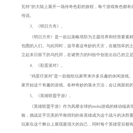
瓦特”的大陆上展开一场传奇色彩的旅程，每个游戏角色都有
传说。
3、《明日方舟》。
《明日方舟》是一款以策略塔防为主题培养和经营要素
包围的人们。与此同时，追寻着这奇妙的天灾，在被毁坏的
立起末日留下的乌托邦，在诸势力的纠纷中创造出自己的立
4、《彩蛋派对》。
“鸡蛋仔派对”是一款能给玩家带来许多乐趣的休闲游戏
家开始这个有趣的游戏。各种奇妙的落水方法，会让画面前
5、《英雄联盟手游》。
《英雄联盟手游》作为风靡全球的moba游戏的移动端
验，挑战近乎完美的平衡得到的各英雄成为这个战斗的决胜
玩家在这个舞台上展现最强大的自己，同时每个英雄背后都