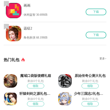
5
画画
下
载
休闲益智 30.69MB
6
远征2
下
载
角色扮演 68.19MB
更多>
热门礼包
魔域口袋版馈赠礼箱
原始传奇公测大礼包
剩余0个礼包
剩余0个礼包
领取
领取
轩辕剑剑之源礼包领取
少年三国志2礼包奖励
剩余0个礼包
剩余0个礼包
领取
领取