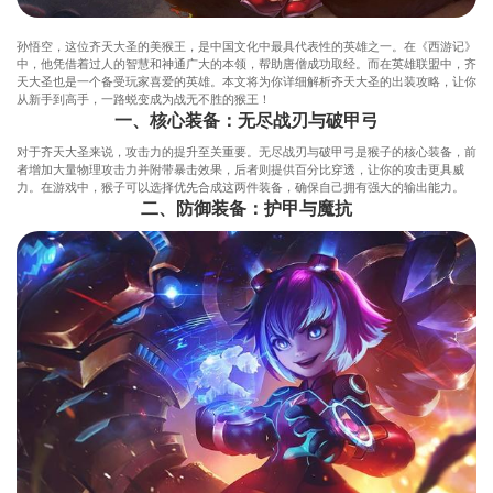
孙悟空，这位齐天大圣的美猴王，是中国文化中最具代表性的英雄之一。在《西游记》
中，他凭借着过人的智慧和神通广大的本领，帮助唐僧成功取经。而在英雄联盟中，齐
天大圣也是一个备受玩家喜爱的英雄。本文将为你详细解析齐天大圣的出装攻略，让你
从新手到高手，一路蜕变成为战无不胜的猴王！
一、核心装备：无尽战刃与破甲弓
对于齐天大圣来说，攻击力的提升至关重要。无尽战刃与破甲弓是猴子的核心装备，前
者增加大量物理攻击力并附带暴击效果，后者则提供百分比穿透，让你的攻击更具威
力。在游戏中，猴子可以选择优先合成这两件装备，确保自己拥有强大的输出能力。
二、防御装备：护甲与魔抗