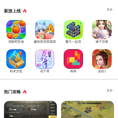
更多>
新游上线
消除吧安迪
趣味英语萌宠团
魔方一起浪
诸子百家
粉末沙盒
花千骨
画画
远征2
更多>
热门攻略