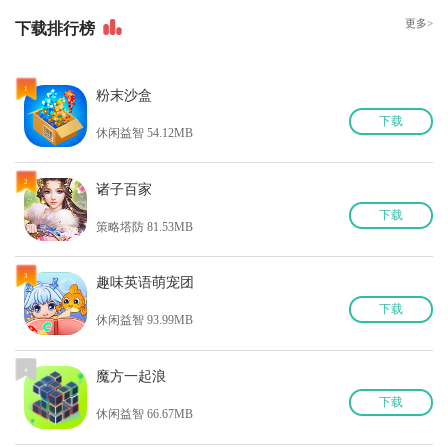
更多>
下
载排行榜
1
粉末沙盒
下
载
休闲益智 54.12MB
2
诸子百家
下
载
策略塔防 81.53MB
3
趣味英语萌宠团
下
载
休闲益智 93.99MB
4
魔方一起浪
下
载
休闲益智 66.67MB