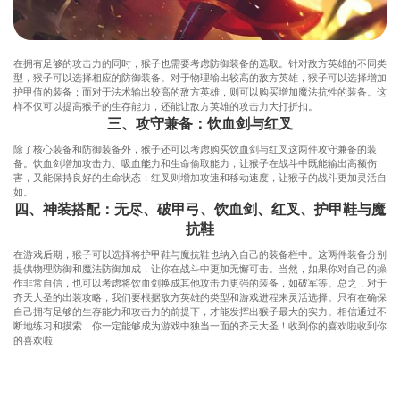
在拥有足够的攻击力的同时，猴子也需要考虑防御装备的选取。针对敌方英雄的不同类
型，猴子可以选择相应的防御装备。对于物理输出较高的敌方英雄，猴子可以选择增加
护甲值的装备；而对于法术输出较高的敌方英雄，则可以购买增加魔法抗性的装备。这
样不仅可以提高猴子的生存能力，还能让敌方英雄的攻击力大打折扣。
三、攻守兼备：饮血剑与红叉
除了核心装备和防御装备外，猴子还可以考虑购买饮血剑与红叉这两件攻守兼备的装
备。饮血剑增加攻击力、吸血能力和生命偷取能力，让猴子在战斗中既能输出高额伤
害，又能保持良好的生命状态；红叉则增加攻速和移动速度，让猴子的战斗更加灵活自
如。
四、神装搭配：无尽、破甲弓、饮血剑、红叉、护甲鞋与魔
抗鞋
在游戏后期，猴子可以选择将护甲鞋与魔抗鞋也纳入自己的装备栏中。这两件装备分别
提供物理防御和魔法防御加成，让你在战斗中更加无懈可击。当然，如果你对自己的操
作非常自信，也可以考虑将饮血剑换成其他攻击力更强的装备，如破军等。总之，对于
齐天大圣的出装攻略，我们要根据敌方英雄的类型和游戏进程来灵活选择。只有在确保
自己拥有足够的生存能力和攻击力的前提下，才能发挥出猴子最大的实力。相信通过不
断地练习和摸索，你一定能够成为游戏中独当一面的齐天大圣！收到你的喜欢啦收到你
的喜欢啦