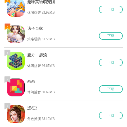
趣味英语萌宠团
下
载
休闲益智 93.99MB
3
诸子百家
下
载
策略塔防 81.53MB
4
魔方一起浪
下
载
休闲益智 66.67MB
5
画画
下
载
休闲益智 30.69MB
6
远征2
下
载
角色扮演 68.19MB