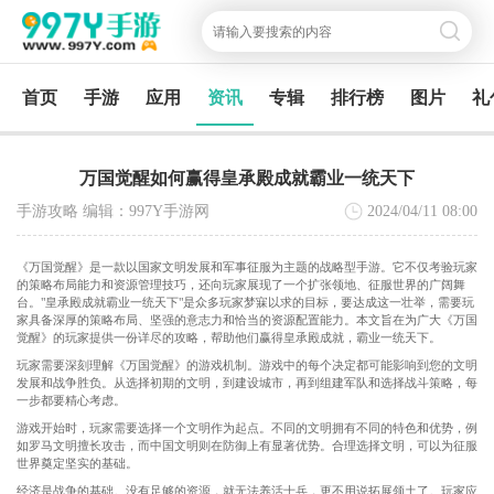
首页
手游
应用
资讯
专辑
排行榜
图片
礼
万国觉醒如何赢得皇承殿成就霸业一统天下
手游攻略 编辑：997Y手游网
2024/04/11
08:00
《万国觉醒》是一款以国家文明发展和军事征服为主题的战略型手游。它不仅考验玩家
的策略布局能力和资源管理技巧，还向玩家展现了一个扩张领地、征服世界的广阔舞
台。"皇承殿成就霸业一统天下"是众多玩家梦寐以求的目标，要达成这一壮举，需要玩
家具备深厚的策略布局、坚强的意志力和恰当的资源配置能力。本文旨在为广大《万国
觉醒》的玩家提供一份详尽的攻略，帮助他们赢得皇承殿成就，霸业一统天下。
玩家需要深刻理解《万国觉醒》的游戏机制。游戏中的每个决定都可能影响到您的文明
发展和战争胜负。从选择初期的文明，到建设城市，再到组建军队和选择战斗策略，每
一步都要精心考虑。
游戏开始时，玩家需要选择一个文明作为起点。不同的文明拥有不同的特色和优势，例
如罗马文明擅长攻击，而中国文明则在防御上有显著优势。合理选择文明，可以为征服
世界奠定坚实的基础。
经济是战争的基础。没有足够的资源，就无法养活士兵，更不用说拓展领土了。玩家应