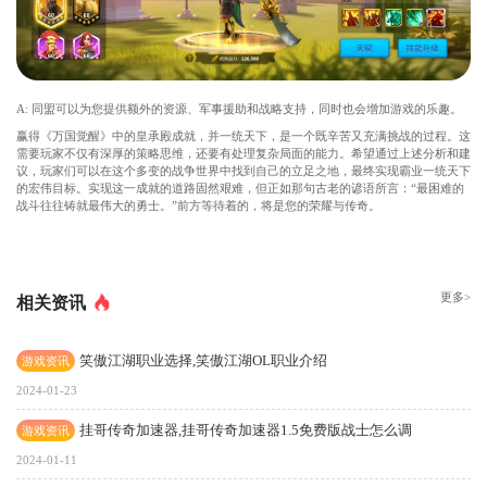
A: 同盟可以为您提供额外的资源、军事援助和战略支持，同时也会增加游戏的乐趣。
赢得《万国觉醒》中的皇承殿成就，并一统天下，是一个既辛苦又充满挑战的过程。这
需要玩家不仅有深厚的策略思维，还要有处理复杂局面的能力。希望通过上述分析和建
议，玩家们可以在这个多变的战争世界中找到自己的立足之地，最终实现霸业一统天下
的宏伟目标。实现这一成就的道路固然艰难，但正如那句古老的谚语所言：“最困难的
战斗往往铸就最伟大的勇士。”前方等待着的，将是您的荣耀与传奇。
更多>
相关资讯
笑傲江湖职业选择,笑傲江湖OL职业介绍
游戏资讯
2024-01-23
挂哥传奇加速器,挂哥传奇加速器1.5免费版战士怎么调
游戏资讯
2024-01-11