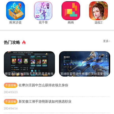
粉末沙盒
花千骨
画画
远征2
更多>
热门攻略
密室逃脱极地冒险天平配药是否有先
英雄联盟手游中有哪些英雄需要优化
后顺序
在摩尔庄园中怎么获得农场主身份
手游攻略
2024/03/23
新笑傲江湖手游萌新该如何挑选职业
手游攻略
2024/04/14