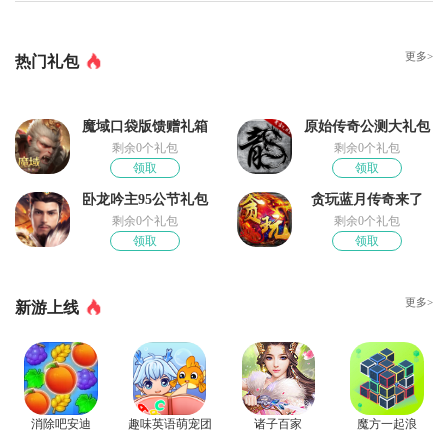
更多>
热门礼包
魔域口袋版馈赠礼箱
原始传奇公测大礼包
剩余0个礼包
剩余0个礼包
领取
领取
卧龙吟主95公节礼包
贪玩蓝月传奇来了
剩余0个礼包
剩余0个礼包
领取
领取
更多>
新游上线
消除吧安迪
趣味英语萌宠团
诸子百家
魔方一起浪